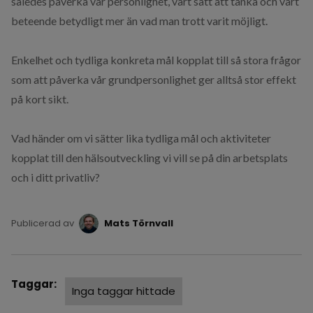
således påverka vår personlighet, vårt sätt att tänka och vårt
beteende betydligt mer än vad man trott varit möjligt.
Enkelhet och tydliga konkreta mål kopplat till så stora frågor
som att påverka vår grundpersonlighet ger alltså stor effekt
på kort sikt.
Vad händer om vi sätter lika tydliga mål och aktiviteter
kopplat till den hälsoutveckling vi vill se på din arbetsplats
och i ditt privatliv?
Publicerad av
Mats Törnvall
Taggar:
Inga taggar hittade