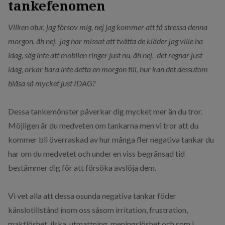
tankefenomen
​Vilken otur, jag försov mig, nej jag kommer att få stressa denna
morgon, åh nej, jag har ​missat att tvätta de kläder jag ville ha
idag, säg inte att mobilen ringer just nu, åh nej, det regnar just
idag, ​orkar bara inte detta en morgon till, hur kan det dessutom
blåsa så mycket ​just IDAG? ​
Dessa tankemönster påverkar dig mycket mer än du tror.
Möjligen är du medveten om tankarna men vi tror att du
kommer bli överraskad av ​hur många fler negativa tankar du
har om du medvetet och under en viss begränsad tid
bestämmer dig för att försöka avslöja dem​.
​Vi vet alla att dessa osunda negativa tankar föder
känslotillstånd inom oss såsom irritation, frustration,
maktlöshet, ilska, utmattning, meningslöshet och som i